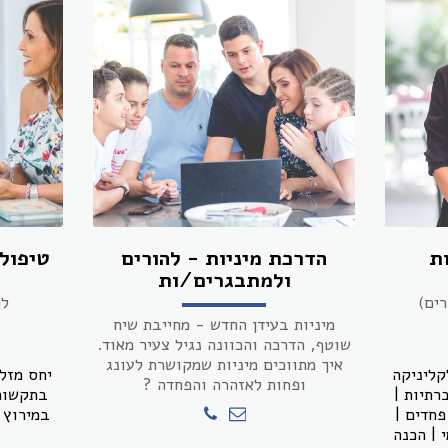
ת
הדרכת מיניות - להורים
טיפול 
ולמתבגרים/ות
רים)
לה
מיניות בעידן החדש - מחייבת שיח
שוטף, הדרכה והכוונה נגיל צעיר מאוד.
איך מתווכים מיניות שמקושרת לעונג
קליניקה
יחס מזלז
ופחות לאזהרה והפחדה ?
רתיות |
בתקשורת
פחדים |
במירוץ ה
 | הכנה