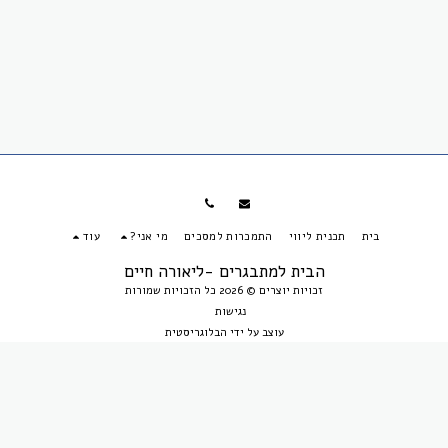
בית
תכנית ליווי
התמכרות למסכים
מי אני?
עוד
הבית למתבגרים -ליאורה חיים
זכויות יוצרים © 2026 כל הזכויות שמורות
נגישות
עוצב על ידי
הבלוגריסטית
הירשם