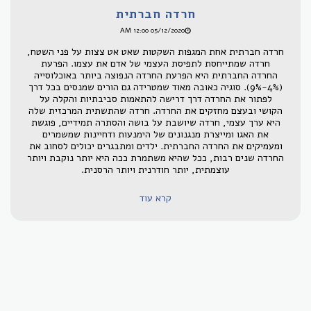
חרדה חברתית
05/12/2020 12:00 AM
חרדה חברתית אחת המגפות השקטות שאט אט צצות על פני השטח,
חרדה שמתייחסת לתפיסת העצמי של אדם את עצמו. הפרעת
החרדה החברתית היא הפרעת החרדה הנפוצה ביותר באוכלוסייה
(4%-9%). סוגיה כאובה מאוד שמטרידה גם הורים שמנסים בכל דרך
לפתור את החרדה דרך דרישה להתאמות סביבתיות והקלה על
הקושי ובעצם מחזקים את החרדה. חרדה שהתשתית המרכזית שלה
היא ערך עצמי, חרדה שיושבת על בושה והסתרה תמידיים, פוגשת
את האגו ומייצרת מנגנונים של הימנעות ודחיינות שמשמרים
ומעמיקים את החרדה החברתית. ילדים ומתבגרים יכולים לסחוב את
החרדה שנים רבות, ככל שהיא משתמרת ככה היא יותר נוקבת ויותר
עוצמתית, יותר חודרנית ויותר הרסנית.
קרא עוד