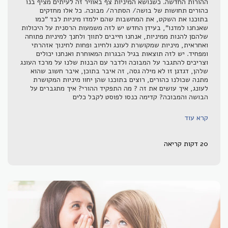
ההורות החדשה. כשנושא המיניות צף באוויר זה לעיתים מציף בנו
כהורים תחושות של בושה/ הסתרה/ מבוכה. כל אלו מחזקים
בתוכנו את השקט, את המחשבות שהם ילמדו מיניות לבד "כמו
שאנחנו למדנו", בעידן החדש יש לזה משמעות הרסנית על היכולות
שלהםן להנות ממיניות, אנחנו חייבים לתווך ולחנך למיניות פתוחה
ואחראית, מיניות שמקושרת לעונג ולחיוב ופחות לחינוך אזהרתי
ומפחיד. יש לזה תוצאות בגיל הבגרות המאוחרת ואנחנו יכולים
וצריכים להתגבר על המבוכה ולדבר עם הבנות שלנו על מרכז העונג
שלהן, דגדגן זו לא מילה גסה, זה איבר בתוכן, איבר חשוב שהוא
מתנה שכולנו כהורים, רוצים בתוכנו שהן יחוו מיניות המקושרת
לעונג, איך עושים את זה ? מה התפקיד ההורי? איך מתגברים על
הבושה והמבוכה? קדימה כנסו לפוסט לקבל כלים
קרא עוד
20 דקות קריאה