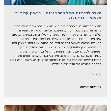
הצצה למיניות בגיל ההתבגרות - ריאיון עם ד"ר
אלעמי - גניקולוג
נושא המיניות בגיל ההתבגרות הוא נושא מורכב שסביבו יש המון
בושה ושתיקה. מנגד, בקרב המתבגרים/ות יש סוג של פתיחות,
שלא לומר פריצות ושיח חופשי לעיתים אפילו בוטה בנושא המיניות.
שיח מיני והתנהגות מינית הם נושאים מרכזים בחינוך מתבגרים
למיניות בריאה והשער להבנה וליכולת לחוות עונג ואושר ממין ולא
רק שימוש במין כאמצעי ריצוי או אמצעי רבייה. ריאיון מרתק
שיאפשר לכם להיכנס לתוך המחשבות של בני הנוער, ובעיקר
ללמוד מהם הטרנדים החדשים, איך בני ובנות הנוער חווים מיניות
בימנו ובעיקר מה התפקיד שלנו בתיווך הכול כך משמעותי הזה למול
המרחב הפורנוגרפי אליו גדלים ילדינו.
קרא עוד
29 דקות קריאה