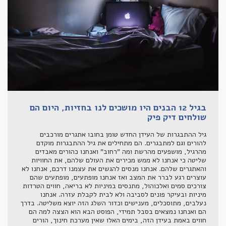
בגיל 12 הבנים היו מושכים לנו בחזיות, היום הם
שולחים דיק פיק
גיל ההתבגרות של העידן החדש טומן בחובו אתגרים מורכבים
להורים וגם למתבגרים. הם מתחילים את גיל ההתבגרות מוקדם
מהרגיל, מושפעים מהרשת ומה "רחוב" ואנחנו כהורים מאבדים
שליטה כי אנחנו לא ממש מכירים את העולם שלהם, את החוויות
והאתגרים שלהם. אנחנו מנסים להגשים את עצמנו דרכם, אנחנו לא
עוצרים רגע לברר את המצב ואז אנחנו מופתעים, מופתעים שהם
צורכים סמים ואלכוהול, מתנסים במיניות לא בריאה, חווים הטרדות
מיניות ובעיקר פונים לסביבה ולא לבית לקבלת עזרה. אנחנו
נעלבים, מתוסכלים, מענישים וכדור השלג הזה יוצא משליטה. בדרך
הם ואנחנו נמצאים בסבל תמידי, הפוסט הבא הוא הצצה למה הם
חווים באמת בעידן הזה, בימים האלו שאין מערכת חינוך, הורים