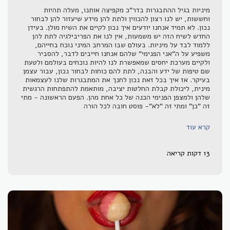
מיניות בגיל ההתבגרות בדר"כ מקפיצה אותנו, מעלה תהיות
וחששות, יש לנו רצון להכווין ולתת להן מידע שיעזור להן לבחור
נכון. לא תמיד אנחנו יודעים איך נכון לקיים את השיח מולן. בעידן
החדש לשיח הזה יש משמעות, אין לנו את הפריבילגיה לתת להן
ללמוד לבד על מיניות. בעולם שבו המרחב המיני נוכח בחייהם,
משפיע על ה"אני הפנימי" שלהם אנחנו חייבים לדבר, להסביר
ולקיים מערכת יחסים שמאפשרת לנו להיות נוכחים בעולמם ולטעת
שם טיפות של ידע והבנה, לתת להם כוחות לבחור נכון, עבור עצמן
בעיקר. אז איך בכל זאת נכון לחנך את המתבגרות שלנו לעצמאות
מינית, ליכולת קבלת החלטות יציבה, מותאמת להתפתחות הרגשית
שלהן ולמצפן הפנימי הכנה של כל אחת מהן. הפעם הראשונה - מתי
זה "כן" ומתי זה "לא"- פוסט חובה לכל הורה
קרא עוד
13 דקות קריאה