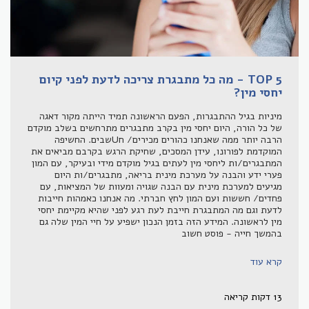
5 TOP - מה כל מתבגרת צריכה לדעת לפני קיום
יחסי מין?
מיניות בגיל ההתבגרות, הפעם הראשונה תמיד הייתה מקור דאגה
של כל הורה, היום יחסי מין בקרב מתבגרים מתרחשים בשלב מוקדם
הרבה יותר ממה שאנחנו כהורים מכירים/ חUשבים. החשיפה
המוקדמת לפורונו, עידן המסכים, שחיקת הרגש בקרבם מביאים את
המתבגרים/ות ליחסי מין לעתים בגיל מוקדם מידי ובעיקר, עם המון
פערי ידע והבנה על מערכת מינית בריאה, מתבגרים/ות היום
מגיעים למערכת מינית עם הבנה שגויה ומעוות של המציאות, עם
פחדים/ חששות ועם המון לחץ חברתי. מה אנחנו כאמהות חייבות
לדעת וגם מה המתבגרת חייבת לעת רגע לפני שהיא מקיימת יחסי
מין לראשונה. המידע הזה בזמן הנכון ישפיע על חיי המין שלה גם
בהמשך חייה - פוסט חשוב
קרא עוד
13 דקות קריאה