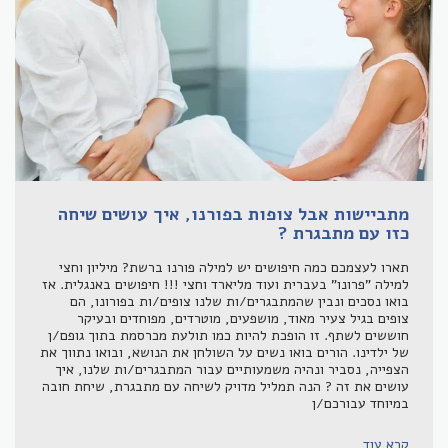
מתביישות אבל צופות בפורנו, איך עושים שיחה
כזו עם מתבגרת ?
תארו לעצמכם כמה חיפושים יש למילה פורנו ברשת? מיליון וחצי
למילה "פרונו" בעברית ועוד מליארד וחצי !!! חיפושים באנגלית. אז
בואו נסכים ונבין שהמתבגרים/ות שלנו צופים/ות בפורונו, הם
צופים בגיל צעיר מאוד, מושפעים, מוטרדים, מפוחדים ובעיקר
חוששים לשתף. זו הופכת להיות כמו תולעת מכרסמת בתוך גופם/ן
של ילדינו. הורים בואו נשים על השולחן את הנושא, ובואו נתווך את
הצפייה, נסביר ונהיה משמעותיים עבור המתבגרים/ות שלנו, איך
עושים את זה ? הנה תמליל מדויק לשיחה עם מתבגרת, שיחת חובה
במיוחד עבורכם/ן
קרא עוד