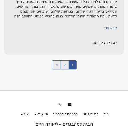
טרודים והם למרות כל ההפצרות, האיומים וחסימת המסכים עדיין
בתוך המסך. מושפעים מאוד מהרשת מ"גיבורי התרבות" החדשים,
עסוקים בדימוי הגוף שלהם, בנראות שלהם ושוכחים את עצמם
לדעת . מה התפקיד ההורי החדש? כנסו להציץ בפוסט החשוב הזה
קרא עוד
27 דקות קריאה
»
2
1
בית
תכנית ליווי
התמכרות למסכים
מי אני?
עוד
הבית למתבגרים -ליאורה חיים