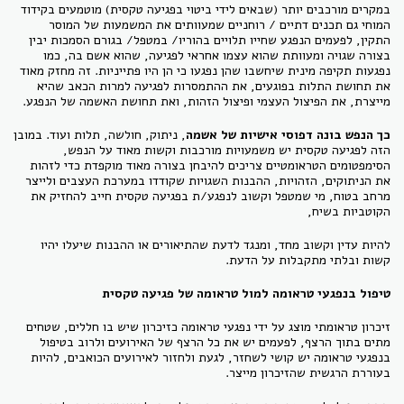
במקרים מורכבים יותר (שבאים לידי ביטוי בפגיעה טקסית) מוטמעים בקידוד
המוחי גם תכנים דתיים / רוחניים שמעוותים את המשמעות של המוסר
התקין, לפעמים הנפגע שחייו תלויים בהוריו/ במטפל/ בגורם הסמכות יבין
בצורה שגויה ומעוותת שהוא עצמו אחראי לפגיעה, שהוא אשם בה, כמו
נפגעות תקיפה מינית שיחשבו שהן נפגעו כי הן היו פתייניות. זה מחזק מאוד
את תחושת התלות בפוגעים, את ההתמסרות לפגיעה למרות הכאב שהיא
מייצרת, את הפיצול העצמי ופיצול הזהות, ואת תחושת האשמה של הנפגע.
כך הנפש בונה דפוסי אישיות של אשמה
, ניתוק, חולשה, תלות ועוד. במובן
הזה לפגיעה טקסית יש משמעויות מורכבות וקשות מאוד על הנפש,
הסימפטומים הטראומטיים צריכים להיבחן בצורה מאוד מוקפדת כדי לזהות
את הניתוקים, הזהויות, ההבנות השגויות שקודדו במערכת העצבים ולייצר
מרחב בטוח, מי שמטפל וקשוב לנפגע/ת בפגיעה טקסית חייב להחזיק את
הקוטביות בשיח,
להיות עדין וקשוב מחד, ומנגד לדעת שהתיאורים או ההבנות שיעלו יהיו
קשות ובלתי מתקבלות על הדעת.
טיפול בנפגעי טראומה למול טראומה של פגיעה טקסית
זיכרון טראומתי מוצג על ידי נפגעי טראומה כזיכרון שיש בו חללים, שטחים
מתים בתוך הרצף, לפעמים יש את כל הרצף של האירועים ולרוב בטיפול
בנפגעי טראומה יש קושי לשחזר, לגעת ולחזור לאירועים הכואבים, להיות
בעוררת הרגשית שהזיכרון מייצר.