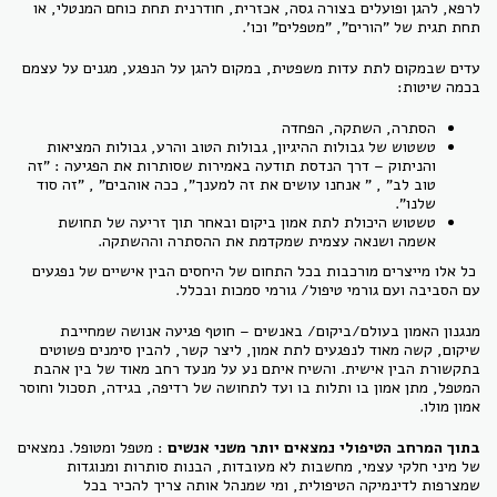
לרפא, להגן ופועלים בצורה גסה, אכזרית, חודרנית תחת כוחם המנטלי, או
תחת תגית של "הורים", "מטפלים" וכו'.
עדים שבמקום לתת עדות משפטית, במקום להגן על הנפגע, מגנים על עצמם
בכמה שיטות:
הסתרה, השתקה, הפחדה
טשטוש של גבולות ההיגיון, גבולות הטוב והרע, גבולות המציאות
והניתוק – דרך הנדסת תודעה באמירות שסותרות את הפגיעה : "זה
טוב לב" , " אנחנו עושים את זה למענך", ככה אוהבים" , "זה סוד
שלנו".
טשטוש היכולת לתת אמון ביקום ובאחר תוך זריעה של תחושת
אשמה ושנאה עצמית שמקדמת את ההסתרה וההשתקה.
כל אלו מייצרים מורכבות בכל התחום של היחסים הבין אישיים של נפגעים
עם הסביבה ועם גורמי טיפול/ גורמי סמכות ובכלל.
מנגנון האמון בעולם/ביקום/ באנשים – חוטף פגיעה אנושה שמחייבת
שיקום, קשה מאוד לנפגעים לתת אמון, ליצר קשר, להבין סימנים פשוטים
בתקשורת הבין אישית. והשיח איתם נע על מנעד רחב מאוד של בין אהבת
המטפל, מתן אמון בו ותלות בו ועד לתחושה של רדיפה, בגידה, תסכול וחוסר
אמון מולו.
בתוך המרחב הטיפולי נמצאים יותר משני אנשים
: מטפל ומטופל. נמצאים
של מיני חלקי עצמי, מחשבות לא מעובדות, הבנות סותרות ומנוגדות
שמצרפות לדינמיקה הטיפולית, ומי שמנהל אותה צריך להכיר בכל