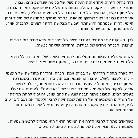
דרך פירוק הזהות ויחד איתה הטלת ספק של כל מה שנחשב מובן, נכון,
מוסרי, קדוש. דרך טקסי השפלה בתחפושת של קודש או טקס נוצרת הכחדה
של אמון בקשר, הכחשה של טוב והכחדה של משמעות המילים, למילים כבר
אין תרגום נכון או ראוי שחופף מציאות. כל זה מוחלף בתחושה של חילול וריק
קיומי, זהות שנמחקה והושחתה ועכשיו מבקשת לחזור לפעום, להכניס אויר,
לנשום מתוך המוות שהיא חוותה.
לכן, השיקום אינו מתחיל בעיבוד ישיר של זיכרונות אלא קודם כול בבניית
יציבות, הבנייה מחדש של גבולות, והחזרת שליטה נפשית.
גישות טיפוליות עכשוויות ממליצות להתחיל בשלב של ייצוב, הכולל חיזוק
של תפקוד יומיומי, כלים לוויסות רגשי, ועיגון בטחון פיזי ונפשי.
רק לאחר תהליך הדרגתי של בניית אמון, הכרה, והגדרה מחודשת של העצמי
– ניתן לעבור לשלבי עיבוד טראומטי, וגם אז, בזהירות יתרה. כשמדרגת
האמון נבנית, ומתחיל להיווצר סדר בהבנה של הטראומה, יכולת לגשת
אליה, למקום של העצמי שמקודד בצופן של "לא לגעת", לעיתים שם יעלו
כעסים רבים, תסכול מתוך הבנה שנעשה להם עוול, זה יכול להיות תחילתו
של השיקום המשמעותי של הזהות שמתחילה להבין וללמוד את הגבול בן טוב
לרע, את ההבדל בין טקס דתי טהור לבין פגיעה וניצול של הנפש תחת
סמכות ושליטה.
כשהאדם מתחיל להבין חזרה את המוסר הראוי הוא מתחיל לחפש משמעות,
משמעות ללא תנאי וללא שליטה/ כפייה/ כאב / רמיסה.
אט אט את חלקי העצמי המרוסקים מחוברים לזהות שיש בה כוונה, אמונה,