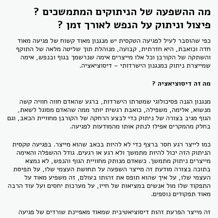
מה ההשפעה של הניתוקים המתמשכים ?
פיצול וניתוק על הנפש לאורך זמן ?
כפי שהוסבר לעיל לפגיעה הטקסית יש מנגנון מאוד קשוח של פגיעה מאוד
חדה וכואבת, היא חזרתית, קבועה, מנוהלת תוך שליטה מלאה של התוקף
והשתקה של הקורבן וכל אלו מייצרים אימה שנרשמך בגוף ובנפש, אימה
שמייצרת ניתוק כמנגנון הישרדותי – דיסוציאציה.
מה זה דיסוציאציה ?
מנגנון הגנה פסיכולוגי שמטרתו הישרדות, ברגע שהאדם חווה חוויה קשה
מנשוא, אלימה, משפילה, כואבת רגשית יותר ממה שהאדם מסוגל לשאת,
הגוף מגיב בצורה של ניתוק כדי לבצע הרחקה של הקורבן מחוויית הכאב, וגם
בחלק מהמקרים אפילו לנתק אותו מהמודעות לפגיעה.
כמו לייצר רגע חסר ברצף כדי לא להיות בכאב שהוא מייצר. בפגיעה טקסית
הניתוק הזה יכול להיות מתמשך ולא רגע או רגעים. גודל ההשפלה והאימה
מייצרים ניתוק מתמשך. כשאדם מנותק מחוויית הגוף והנפש, לא נמצא
בתוכה בצורה מודעת זה מייצר השפעה על תחושת העצמי שלו, על תפיסת
העצמי שלו, על איך שהוא תופס את זהותו בעולם, זה משפיע מאוד על
התפקוד שלו מול אנשים במציאות של חייו, על מערכות יחסים ועל עוד הרבה
מאוד תפקודים נוספים.
זה מייצר הפרעת זהות דיסוציאטיבית שמאוד מאפיינת שורדים של פגיעה