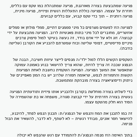
פגיעה שמתבצעת בצורה מאורגנת, פגיעה שמתנהלת כמו טקס עם כללים,
חוזרת על עצמה. הפגיעה כוללת התעללות רגשית ופיזית, פגיעה מינית,
פגיעה רוחנית – תוך כדי טקס קבוע, עם כללים קבועים.
לפגיעה הזו לפעמים מצרפים כל מיני סממנים דתיים, סמלי פולחן או סמלים
אזוטריים, מחוברים לכל מיני כתות פאנטיות לרוב. הפגיעה מתבצעת על ידי
קבוצה/ זוג ולא על ידי אדם בודד, זה נעשה בעיקר למול סיפוק צרכים
מיניים סדיסטיים, דפוסי שליטה וכוח שמטרתם להכניע את הקורבן (שליטה
כוזבת).
הטקסים הקשים הללו למול ילד/ה מנסים לייצר עיוות חשיבה, הבנה של
הנפגע שככה זה צריך להיות, שהוא צריך להישאר כנוע כאמונה עמוקה
שתאפשר את המשך הפגיעה. הפגיעה הטקסית נחשבת לאחת הפגיעות
הקשות והחמורות לנפש, טראומה חמורה שלרוב יש בה המון מאפיינים של
ניתוק ודיסוציאציה בצורה מובהקת ומתמשכת.
כדי לשלוט בצורה מוחלטת בקורבן ולהכניע אותו פיזית ותודעתית הפגיעה
נעשית בצורה חזרתית על ידי קבוצה סגורה, משפחה או כת שהשמירה על
הסוד הוא חלק מהטקס עצמו.
זה כמו לתכנן את המח והנפש של הנפגע/ת: תכנון הנפש לפחד, להיכנע,
להישאר חסר אונים, מבודד רגשית – לא לשתף, לא לדבר, להשאיר את הכול
פנימה.
בתוך האימה הזו מנסה הנפגע/ת להתמודד עם רגש שהנפש לא יכולה