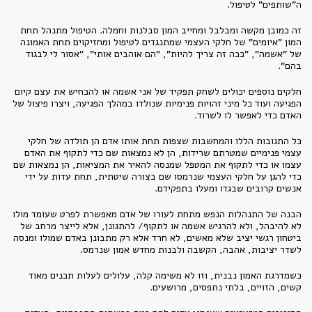
ה"שותפים" לטיפול.
זה כמובן מקשה ומבלבל ומחייב המון סבלנות וחמלה. הטיפול מתנהל תחת
המון "איומים" של חלקי העצמי שמתנגדים לטיפול ומחזיקוים תחת האמונה
של "אשמה", "ככה זה צריך להיות", "הם אוהבים אותי", "אסור לי לבגוד
בהם".
חלקים נוספים יכולים לשחק תפקיד של אני אשמה או להכחיש את עצם קיום
הפגיעה ועוד כל מיני זהויות פנימיות שנולדו במהלך הפגיעה, ויצרו פיצול של
האדם כדי לאפשר לו לשרוד.
כל התגובות הללו והמחשבות שצפות תחת אותו אדם הן תולדה של חלקי
עצמי פנימיים שמטרתם שרידות, הן לא נמצאות שם כדי לתקוף את האדם
עצמו או כדי לתקוף את המטפל שמנסה להאיר את המציאות, הן נמצאות שם
כדי להגן על חלקי העצמי שנרמסו שם בצורה שיטתית, תחת עדות על ידי
אנשים קרובים שבגדו ומעלו בתפקידם.
הבנה של התנהלות הנפש מתחת לעורו של אדם מאפשרת לפרט שעומד מולו
לא להיבהל, ולא להרגיש אשמה או לתקוף/ להתגונן, אלא לייצר מרחב של
ביטחון רגשי יציב שלא מאשים, לא חרד אלא רק מתבונן באדם שמולו ומנסה
לשדר יציבות, אהבה, הקשבה ולבנות מחדש אמון שנרמס.
כשמדרגת האמון נבנית, וזו לא משימה קלה, עלולים לעלות תכנים מאוד
קשים, הזויים, בלתי נתפסים, מרושעים.