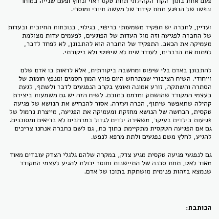
פעם אחת בתוך הקוד הקהילתי תחת טקס ראוי ונחוץ ופעם שנייה במוחו
ונפשו של הנפגע תחת קידוד של מעשה חיובי ומוסרי.
ועדיין, לחברה יש תפקיד משמעותי בריפוי, בגילוי, בנוכחות החיובית ובעדות
של החברה לפגיעה וזה מול העדות של הפוגעים, לפעמים עדות מצולמת
מעמיקה את הכאב. התפקיד של החברה הוא להתבונן, לא לפחד לדבר,
לפתוח את הדברים, לעודד שיח לא שיפוטי ולא ביקורתי.
להתבונן באדם בלי שיפוט ומחשבה ביקורתית, אלא לראות בו אדם שלם
וייחודי. השיח הציבורי שמתרחש היום פורץ המון חסמים ומנפץ חומות של
הסתרה והשתקה, זורע אמונה ואומץ בקרב הנפגעים לדבר ולשתף, לגעת
בעצמי המקודד שהושתק ומדמם בתוכם. לשיח הזה יש גם משמעות ביצירת
קהילה שתאפשר שיתוף, הכרה ועזרה. אסור להכחיש את הנושא של פגיעה
טקסית, הכחשה של הנושא מחזקת ומעמיקה את הפגיעה, מייצרת נרמול של
פגיעות בילדים בעיקר, משאירה ילדים לגדול במרחבים לא בריאים ומסוכנים.
גם אם הפגיעה הטקסית מתקיימת בתוך כת, גם לשם כחברה אנחנו צריכים
להגיע, לחלץ משם נפגעים ולתת מרפא לנפש.
גם לנפגעי פגיעה טקסית מגיע צדק, במקרה שלהם גלגלי הצדק עובדים מאוד
מאוד לאט, תחת סכנה של התיישנות וחוסר יכולת להגיע לעצמי המקודד
שנמצא בזהות פנימית מושתקת בתוכו של אדם.
הכותבת: