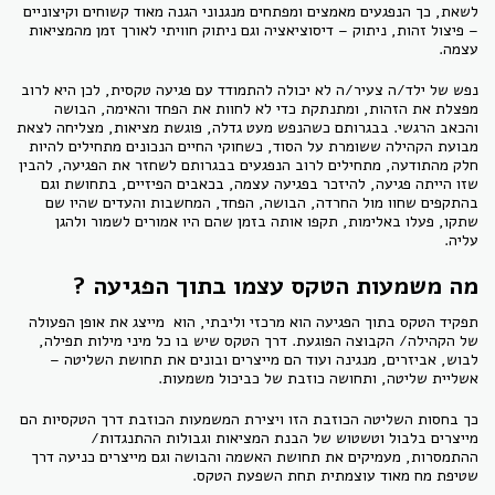
לשאת, כך הנפגעים מאמצים ומפתחים מנגנוני הגנה מאוד קשוחים וקיצוניים
– פיצול זהות, ניתוק – דיסוציאציה וגם ניתוק חוויתי לאורך זמן מהמציאות
עצמה.
נפש של ילד/ה צעיר/ה לא יכולה להתמודד עם פגיעה טקסית, לכן היא לרוב
מפצלת את הזהות, ומתנתקת כדי לא לחוות את הפחד והאימה, הבושה
והכאב הרגשי. בבגרותם כשהנפש מעט גדלה, פוגשת מציאות, מצליחה לצאת
מבועת הקהילה ששומרת על הסוד, כשחוקי החיים הנכונים מתחילים להיות
חלק מהתודעה, מתחילים לרוב הנפגעים בבגרותם לשחזר את הפגיעה, להבין
שזו הייתה פגיעה, להיזכר בפגיעה עצמה, בכאבים הפיזיים, בתחושת וגם
בהתקפים שחוו מול החרדה, הבושה, הפחד, המחשבות והעדים שהיו שם
שתקו, פעלו באלימות, תקפו אותה בזמן שהם היו אמורים לשמור ולהגן
עליה.
מה משמעות הטקס עצמו בתוך הפגיעה ?
תפקיד הטקס בתוך הפגיעה הוא מרכזי וליבתי, הוא מייצג את אופן הפעולה
של הקהילה/ הקבוצה הפוגעת. דרך הטקס שיש בו כל מיני מילות תפילה,
לבוש, אביזרים, מנגינה ועוד הם מייצרים ובונים את תחושת השליטה –
אשליית שליטה, ותחושה כוזבת של כביכול משמעות.
כך בחסות השליטה הכוזבת הזו ויצירת המשמעות הכוזבת דרך הטקסיות הם
מייצרים בלבול וטשטוש של הבנת המציאות וגבולות ההתנגדות/
ההתמסרות, מעמיקים את תחושת האשמה והבושה וגם מייצרים כניעה דרך
שטיפת מח מאוד עוצמתית תחת השפעת הטקס.