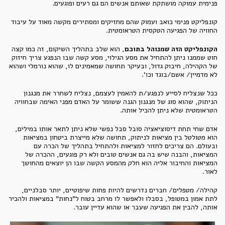
פנימית עמוקה מושתקת שאותם אנשים הם גם רעים ופוגעים.
קונפליקט פנימי כואב ועמוק שהם מחזיקים ומסתירים מקשה מאוד על עיבוד
החוויה של הפגיעה הטקסית הטראומטית.
הקונפליקט הזה שמנוהל בתוכם
, הוא שלב בתהליך השיקום, זה כמו קצה
חוט שממנו ניתן להתחיל את מסע הגילוי, מסע קשה שבו הנפגע צריך חיזוק
של הקהילה, חיבוק גדול, ובעיקר תחושה שמאמינים לו, שהוא נורמלי ושהוא
לא מדמיין/ אשם/בוגד וכו'.
ככל שנצליח לסייע לנפגע/ת להאמין לעצמם, נצליח לשחרר את מנגנון
הניתוק, שהוא סוג של מנגנון הגנה ששומר על האדם מפני האימה שבחוויה
הטראומטית שלא ניתן להכיל אותה.
אדם שחי תחת דיסוציאציה סובל סבל נפשי שלא ניתן לתאר אותו במילים,
הוא מטולטל בין מציאות לניתוק, תחושה שלא מייצרת ביטחון במציאות
ובעולם. הם צריכים לחזור למציאות ולהתחיל בתהליך של הכרה עם
המציאות, והבנה שיש בה גם אנשים טובים ולא רק פוגעים, ההכרה של
המציאות והחיבור אליה הוא חלק מהמסע הקשה שבו הן יוצאים מהחושך
לאור.
קהילה/ מטפלים/ חברים נדרשים להיות פחות שיפוטיים, יותר סבלניים,
לתת אמון במטופל, בסבלו ולאפשר לו מרחב בטוח ל"נחות" במציאות ולהכיר
אותה, להבין את הפגיעה שעבר או שהוא עדיין עובר.