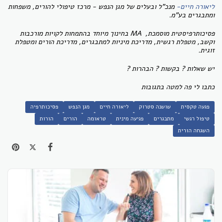
ליאורה חיים-
מנכ"ל ובעלים של מגן הנפש - מרכז טיפולי להורים, משפחות
ומתבגרים בע"מ.
פסיכותרפיסטית מוסמכת, MA בחינוך מיוחד בהתמחות לקויות מורכבות
וקשב, מטפלת רגשית, מדריכת מיניות למתבגרים, מדריכת הורים ומטפלת
זוגית.
יש שאלות ? בקשות ? הבהרות ?
כתבו לי פה למטה בתגובות
פגעה טקסית
שושנה סטרוק
ליאורה חיים
מגן הנפש
פסיכותרפיה
טיפול רגשי
מתבגרים
פגיעה מינית
טראומה
הורים
הורות
השגחה הורית