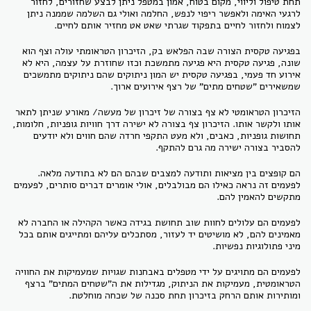
תחת טיפול וליווי, מקום בטוח, אמון במטפל ניתן לבצע שחזורים, לחזור
לרגעי האימה ולאפשר ריפוי לנפש, החלמה ואולי גם השלמה שממנה ניתן
לצמוח ולחזור לחיים בתפקוד שגרתי שאט אט מחזיר אותם לחיים.
בפגיעה טקסית הצורה שבה הפלאש בק, הזיכרון הטראומתי עולה וצף הוא
שונה, פגיעה טקסית היא פגיעה מתמשכת וכזו שחוזרת על עצמה, היא לא
אירוע חד פעמי, בפגיעה טקסית יש המון ניתוקים שהם ניתוקים מתמשכים
שמשאירים "שטחים מתים" של רצף אירועים ארוך.
הזיכרון הטראומטי לא צף בצורה של זיכרון של מעשה/ מאורע שניתן לתאר
אותו ולקשר אותו. הזיכרון צף בצורה לא ישירה דרך חוויות גופניות, חלומות,
תחושות גופניות, כאבים, ולא מעט התקפי חרדה שהם חווים ולא יודעים
להסביר בצורה ישירה מה גרם להתקף.
הם קופצים בין מציאות ותודעה למצבים שבהם הם לא בתודעה מלאה.
לפעמים זה נראה כאילו הם מבולבלים, אולי אומרים דברים סותרים, לפעמים
מתקשים להאמין להם.
לפעמים הם עלולים לחוות שוב תחושת בגידה כאשר הקהילה או החברה לא
מאמינים להם, לא מושיטים יד לעזור, מסתכלים עליהם ומתייגים אותם בכל
מיני פתולוגיות נפשיות.
לפעמים הם מתויגים על ידי מטפלים באבחנות שגויות שמעמיקות את החוויה
הטראומטית, מעמיקות את הניתוק, מגדילות את ה"שטחים המתים" ברצף
ומותירות אותם הרחק בזיכרון תחת סכנה של שכחה מוחלטת.