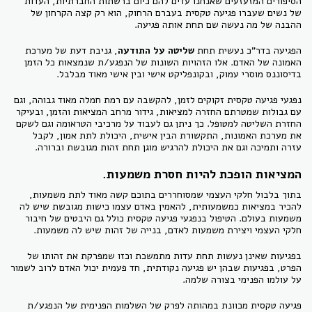
הסיפורים המזעזעים שאנחנו עדים להם כיום ברשתות החברתיות, העדות
של נשים שעברו פגיעה טקסית בעברם הרחוק, הוא רק קצה הקרחון של
ההבנה של מה נעשה שם תחת אותה פגיעה.
הפגיעה בדר"כ נעשית תחת
שליטה על התודעה
, גניבת דעת של מערכת
האמונה של האדם. אלו הזהויות השונות של הנפגע/ת שנמצאות כל הזמן
בדיסוננס מוסרי עמוק, ובקונפליקט אישי ובין אישי מאוד מבלבל.
נפגעי פגיעה טקסית זקוקים לזמן, להקשבה עם רמת חמלה מאוד גבוהה, וגם
עם גבולות שמטרתם החזרה למציאות, גידור מרחב המציאות והזמן, ובעיקר
החזרת השליטה למטופל. כך ניתן גם לעבוד על מרכיבי הטראומה וגם לשקם
את מערכת האמונות, התקשורת הבין אישית, היכולת לתת אמון, לקבל
עזרה ותמיכה וגם את היכולת להרגיש מוגן תחת זהות מגובשת וברורה.
המציאות הופכת להיות חסרת משמעות.
בתוך בלבול חלקי העצמי שמסוחררים בתוכם קשה מאוד לתת משמעות,
להכיר במציאות כמשמעותית, להאמין באדם עצמו כישות מגובשת שיש לה
משמעות בעולם. הטיפול בנפגעי פגיעה טקסית כולל גם היבטים של חיבור
חלקי העצמי ויצירת משמעות לאדם, בנייה של זהות שיש לה משמעות.
בפגיעות שאינן נעשות תחת עדות מתמשכת וכזו שמפרקת את זהותו של
הפרט, בפגיעות שבהן יש פגיעה נקודתית, חד פעמית יכול האדם לרוב לשמור
על עולמו הפנימי בצורה שלמה.
פגיעה טקסית מכוונת במהותה לפרק של השלמות הפנימית של הנפגע/ת