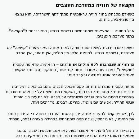
הקפאה של חוויה במערכת העצבים
כשאדם מתנתק בתוך חוויה טראומטית מתוך דחף הישרדותי, הוא נמצא
בדיסוציאציה, ניתוק.
אבל החוויה – המציאות שמתרחשת נרשמת בנפש, היא נכנסת ל"הקפאה"
בתוך מערכת העצבים.
כשאין לאדם יכולת לשאת את החוויה ולעבד אותה היא נשארת "קפואה" לא
מעובדת, נשמרת בנפש. לחוויות הללו אין מילים, אין תיאור, אין הסבר.
הן חוויות שנצרבות ללא מילים או תרגום
– הן אימה. טראומה טקסית
"מוקפאת" במח בצורה אחרת, תחת קוד אחר, כמו קוד חזק יותר שקשה
מאוד להעביר אותו לתודעה ולעבד אותו.
פגיעה טקסית מתרחשת תחת טקס שכולל תכנים שהם כביכול נורמליים :
תכנים דתיים/ מוסריים/ הכרחיים, הטקסים מתרחשים על ידי אנשים מוכרים
שאמורים להיות אנשים טובים ששומרים על הפרט ולא פוגעים בו: הורים,
אנשי קהילה, אנשים עם מעמד, מורים, רבנים, מדריכים ועוד.
לכן, יש פה קושי להעביר את הזיכרון לאזור העיבוד המודע כי הזיכרון סותר
את ההיגיון, לא נורמלי, שונה ממה שמתרחש בקהילה בצורה גלויה, מפחיד.
זה מייצר סוג של פיצול או אמונה כפולה או אמביוולנטית שבה הם גם
מאמינים ואוהבים את ההורים שפגעו בהם ויחד עם זאת מחזיקים הבנה