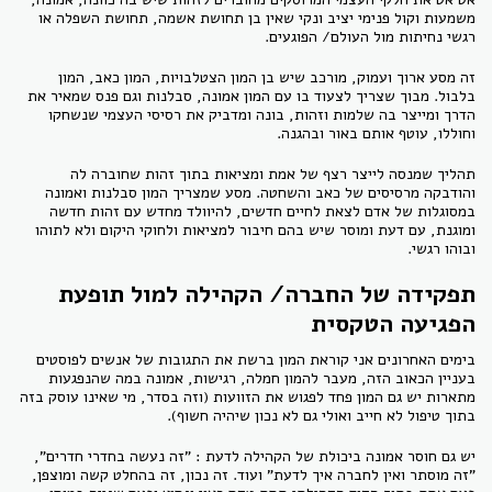
משמעות וקול פנימי יציב ונקי שאין בן תחושת אשמה, תחושת השפלה או
רגשי נחיתות מול העולם/ הפוגעים.
זה מסע ארוך ועמוק, מורכב שיש בן המון הצטלבויות, המון כאב, המון
בלבול. מבוך שצריך לצעוד בו עם המון אמונה, סבלנות וגם פנס שמאיר את
הדרך ומייצר בה שלמות וזהות, בונה ומדביק את רסיסי העצמי שנשחקו
וחוללו, עוטף אותם באור ובהגנה.
תהליך שמנסה לייצר רצף של אמת ומציאות בתוך זהות שחוברה לה
והודבקה מרסיסים של כאב והשחטה. מסע שמצריך המון סבלנות ואמונה
במסוגלות של אדם לצאת לחיים חדשים, להיוולד מחדש עם זהות חדשה
ומוגנת, עם דעת ומוסר שיש בהם חיבור למציאות ולחוקי היקום ולא לתוהו
ובוהו רגשי.
תפקידה של החברה/ הקהילה למול תופעת
הפגיעה הטקסית
בימים האחרונים אני קוראת המון ברשת את התגובות של אנשים לפוסטים
בעניין הכאוב הזה, מעבר להמון חמלה, רגישות, אמונה במה שהנפגעות
מתארות יש גם המון פחד לפגוש את הזוועות (וזה בסדר, מי שאינו עוסק בזה
בתוך טיפול לא חייב ואולי גם לא נכון שיהיה חשוף).
יש גם חוסר אמונה ביכולת של הקהילה לדעת : "זה נעשה בחדרי חדרים",
"זה מוסתר ואין לחברה איך לדעת" ועוד. זה נכון, זה בהחלט קשה ומוצפן,