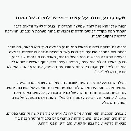
טקס קבוע, חוזר על עצמו – מייצר למידה של המוח.
המוח שלנו הוא מוח לומד שמייצר התרגלות, בניסיון לייצר וודאות לגבי
העתיד המח מקודד דפוסים חזרתים וקבועים בתוך מערכת העצבים, המערכת
הרגשית והקוגניטיבית.
הנפגע/ת יודעים לצפות מראש מתי תגיע הפגיעה ואיך היא תראה, מה הולך
להיות שם במהלך הפגיעה וכך הנפגע/ת מייצרים תגובה אוטומטית לפגיעה.
לפעמים התגובה הנפשית היא פיצול הזהות, האדם נכנס לזהות של כנוע,
נפגע, כאילו זה לא הוא עצמו, מייצר לעצמו חלק נוסף באישיות שהוא לא
הוא כדי ליצר מין מקום באישיות שסופג את הפגיעה, את הכאב אבל הוא לא
מודע, הוא לא "אני".
כאילו יש בנפגע/ת שני זהויות שונות. הפיצול הזה פוגע באדם פגיעה
משמעותית ביחסי העצמי והזולת. הפגיעה מייצרת תפיסה של מערכות יחסים
עם דמויות סמכות תחת תחושה של גם טוב וגם רע, לפעמים באופן מאוד
קוטבי/ קיצוני, תלוי באיזה (מתוך הפיצול) זהות האדם מסתכל על גורם
הסמכות שמולי.
כשגורם הסמכות הוא הורה/ אדם קרוב/ איש טיפול זה קשה וקיצוני כפליים.
הניתוקים הממושכים, פיצול הזהות מייצרים גם בלבול וחוסר הבנה בין
מציאות לדימיון, בין נכון או שגוי, טוב ורע, גופני ורוחני.