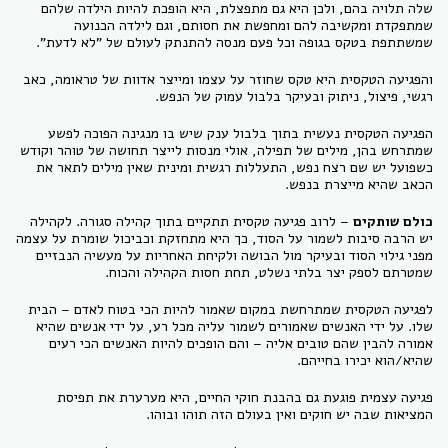
שלה תלויה בהם, ולכן היא גם מתפצלת, היא הופכת להיות הילדה שלהם
שמתפקדת ומקשיבה להם ומחפשת את חסותם, וגם לילדה הכנועה
שמשתתפת בטקס בגופה וכל פעם מנסה להתנתק לעולם של "לא לדעת".
והפגיעה הטקסית היא טקס שחוזר על עצמו ומייצר אדוות של טראומה, כאב
רגשי, פיצול, ניתוק ובעיקר בלבול עמוק של הנפש.
הפגיעה הטקסית נעשית בתוך בלבול ענק שיש בו מנגינה הפוכה לפשע
שמתרחש בהן, מילים של תפילה, אולי מנסות לייצר תחושה של טוהר וקודש
כשפועל יש שם רצח נפש, התעללות רגשית ומינית שאין מילים לתאר את
הכאב שהיא מייצרת בנפש.
כולם שותקים
– לרוב פגיעה טקסית תתקיים בתוך קהילה סגורה. לקהילה
יש הרבה סיבות לשמור על הסוד, כך היא מתחזקת וכביכול שומרת על עצמה
מפני גילוי הסוד ובעיקר מול הבושה ולקיחת האחריות על מעשיה הנבזיים
שמטרתם לספק יצר בלתי נשלט, תחת חסות הקהילה והכוח.
לפגיעה הטקסית שמתרחשת במקום שאמור להיות הכי בטוח לאדם – הבית
שלו. על ידי האנשים שאמורים לשמור עליה מכל רע, על ידי אנשים שהיא
אמורה להבין שהם טובים אליה – והם הופכים להיות האנשים הכי רעים
שהיא/הוא יכירו בחייהם.
פגיעה עצמית פוגעת גם בהבנת חוקי החיים, היא מערערת את תפיסת
המציאות שבה יש חוקים ואין בעולם הזה תוהו ובוהו.