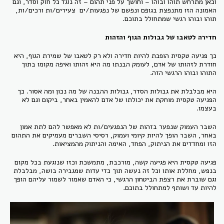
וכאן מתרחש תוהו ובוהו – וחושך על פני תהום – זה נוגד כל חוק וסדר, וגם
האמונה הזו מתנפצת בגופם ונפשם של נפגעות/ים צעירים/ות ורכים/ות,
תוהו ובוהו רגשי שמתחולל בתוכם.
חדירה לטאבו של גבולות הגוף והזהות
כך פגיעה טקסית הופכת להיות חדירה ולא רק לטאבו של שמירת הגוף, היא
חודרת לזהותו של אדם, לעומק הבנתו מה היא זהותו ואיפה מקומו בתוך
התוהו ובוהו הרגשי הזה.
היא מבלבלת את גבולות הסדר, גבולות ההבנה של מה נכון ומה אסור. כך
הפגיעה טקסית מוחקת את יכולתו של אדם להאמין באחר, ביקום וגם לא
בעצמו.
השבר העמוק שנפער בזהות של הנפגעים/ות לא מאפשר להם לתת אמון
באחר, השבר הופך להיות קיומי ועמוק, רסיסי השברים מעמיקים את התהום
הזו ומחדדים את הניתוק, הפחד, האימה והניתוק מהמציאות.
פגיעה טקסית היא פגיעה קשה, מורכבת, מתמשכת וכזו שנוגעת בכל מקום
בנפש, מחללת אותו וכל זה נעשה תוך כדי עדות שמגבירה בושה, מבלבלת
וגם שוברת את רצפת הביטחון הרגשי, כי האדם שאמור לשמור עליהם הופך
להיות עד ושותף למתחולל בתוכם.