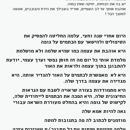
יש בה את הכוחות, חזקה שאין כמוה.
אוהבת אותך עד לב השמיים, אוריד בשבילך את הירח והכוכבים, אעשה
למענך הכל !
היום אחרי שנה וחצי, עלמה החליטה להפסיק את
הטיפולים ולהישאר עם הכתמים על גופה
היא אוהבת את עצמה כמו שהיא שלמה ולא מושלמת
מלמדת אותי כל יום מה זה חוסן נפשי וערך עצמי, יודעת
להתבונן בתוך עצמה ולראות את האור
היא לא מאפשרת לכתמים על האור להגדיר אותה, היא
מגדירה את עצמה בדרך שלה.
היא מתמודדות בצורה שראויה לשבח עם הנראות
החיצונית שלה, היא הפכה את הכתמים לייחודית שלה,
לקישוט של גופה והיא בהחלט מעוררת השראה עבורי
גאה להיות אמא שלה
מוזמנים לכתוב לה פה בתגובות למטה
עלמה מקיימת שיחות עם כל מתבגר/ת שצריכים עזרה,