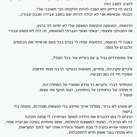
להגיב למצב הזה
ברגע זה בדיוק היא הפכה להיות הלקוחה הכי חשובה שלי
הבנתי שכאימא אני לא יכולה להיות שם במצב צבירה שנכון עבורה,
הרגשות, המועקה ונקיפות המצפון שלי לא יסיעו לה כרגע.
אז התנתקי מעצמי, יצאתי מגופי ועברתי לאוטומט, זה היה לא פשוט עבורי.
כאבה לי הנשמה, הדמעות עמדו לי בגרון בכל פעם שראיתי את הכתמים
הלבנים על גופה.
איך מתמודדים בגיל 9 עם בעיית עור בכל הגוף?,
עיניים סקרניות, פחדים, חששות ובעיקר הרבה חוסר וודאות.
תפקיד חיי זה כאן ועכשיו.
התחלתי לברר ולקרוא כל מידע אפשרי על המחלה הזו.
זו מחלה של כוחותינו על כוחותינו, הגוף תוקף את עצמו.
טיפול ?
יש משהו לא ברור, מסלול ארוך ומייגע בלי תוצאות מוגדרות, תקווה בלי
ביטוח
הרגיש לי כמו להכניס את הילדה למוסך ושיחזירו לי אותה תקינה
זה לא הניח לי, הגעתי למאמנת להחלמה, אחת מיוחדת במינה שניערה אותי,
הרגשתי שהיא נתנה לי מכת חשמל והעירה אותי ישר לתוך המציאות.
היא פתחה בפני אופק חדש להסתכלות,