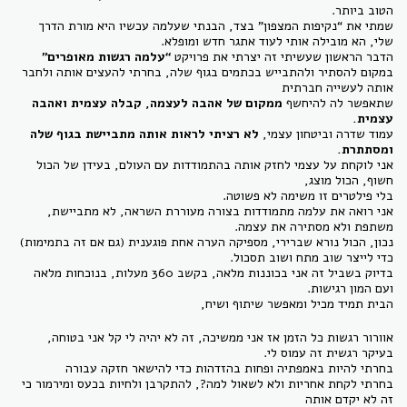
הטוב ביותר.
שמתי את “נקיפות המצפון” בצד, הבנתי שעלמה עכשיו היא מורת הדרך
שלי, הא מובילה אותי לעוד אתגר חדש ומופלא.
הדבר הראשון שעשיתי זה יצרתי את פרויקט
“עלמה רגשות מאופרים”
במקום להסתיר ולהתבייש בכתמים בגוף שלה, בחרתי להעצים אותה ולחבר
אותה לעשייה חברתית
שתאפשר לה להיחשף
ממקום של אהבה לעצמה, קבלה עצמית ואהבה
עצמית.
עמוד שדרה וביטחון עצמי,
לא רציתי לראות אותה מתביישת בגוף שלה
ומסתתרת.
אני לוקחת על עצמי לחזק אותה בהתמודדות עם העולם, בעידן של הכול
חשוף, הכול מוצג,
בלי פילטרים זו משימה לא פשוטה.
אני רואה את עלמה מתמודדות בצורה מעוררת השראה, לא מתביישת,
משתפת ולא מסתירה את עצמה.
נכון, הכול נורא שברירי, מספיקה הערה אחת פוגענית (גם אם זה בתמימות)
כדי לייצר שוב מתח ושוב תסכול.
בדיוק בשביל זה אני בכוננות מלאה, בקשב 360 מעלות, בנוכחות מלאה
ועם המון רגישות.
הבית תמיד מכיל ומאפשר שיתוף ושיח,
אוורור רגשות כל הזמן אז אני ממשיכה, זה לא יהיה לי קל אני בטוחה,
בעיקר רגשית זה עמוס לי.
בחרתי להיות באמפתיה ופחות בהזדהות כדי להישאר חזקה עבורה
בחרתי לקחת אחריות ולא לשאול למה?, להתקרבן ולחיות בכעס ומירמור כי
זה לא יקדם אותה