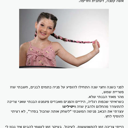
אשה קטנה, דעתנית וחריפה.
לפני כשנה וחצי שנה התחילו להופיע על פניה כתמים לבנים, חשבתי שזו
פטריית שמש,
מהר מאוד הבנתי שלא.
כשראיתי שכפות רגליה, הידיים והפנים מאבדים פיגמנט הבנתי שאני צריכה
להתעורר מהחלום ולהבין שזה
ויטיליגו
עצרתי את הכאב פנימה המשכתי “לשחק אותה שהכול בסדר”, לא רציתי
להוסיף לחץ.
הייתי צריכה זמן להתאוששות, לעיכול, בעיקר זמן לעצמי להבים איך נכון לי