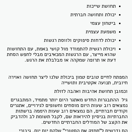
תחושת שייכות
יכולת ותחושה חברתית
ביטחון עצמי
משמעת עצמית
יכולת לדחות סיפוקים ולווסת רגשות
ויכולת רגשית להתמודד מול קושי באמת, עם התחושות
שהוא מייצר, עם הרגשות המכאיבים מבלי לחפש הסחת
דעת או תרופה שמקהה או מבלבלת את הרגש.
המפתח לחיים טובים טמון ביכולת שלנו ליצר תחושה ואוירה
חיובית, תנועה אקטיבית ותושייה
וכמובן תחושת אהיבות ואהבה לזולת
גיל ההתבגרות החדש מאתגר היום יותר מתמיד, המתבגרים
נמצאים רוב שעות היום מוסחים וחשופים לגירויים, אתגרים
וקודים חברתיים, הם נמצאים רוב שעות היממה ברשתות
החברתיות בניסיון להיראות שם, לקבל תשומת לב ולהדביק
את הקצב של המודלים החברתיים החדשים.
הם נדרשים ל"תחזק את הסטורי" שלהם יום יום, גיבורי