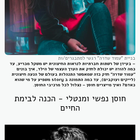
בניית "עמוד שדרה" רגשי למתבגרים/ות
– בעידן של רשתות חברתיות לנראות החיצונית יש משקל מכריע, עד
כמה להורה יש יכולת לחזק את הערך העצמי של הילד, איך בונים
"עמוד שדרה" חזק כזה שמאפשר התנהלות בעולם של הנעה חיצונית
(לייקים ועוקבים), עד כמה התמונה ב story משפיע על מי שהוא
כאדם? ואיך מייצרים חוסן – נצלול לכל מרכיבי החוסן.
חוסן נפשי ומנטלי - הכנה לבימת
החיים