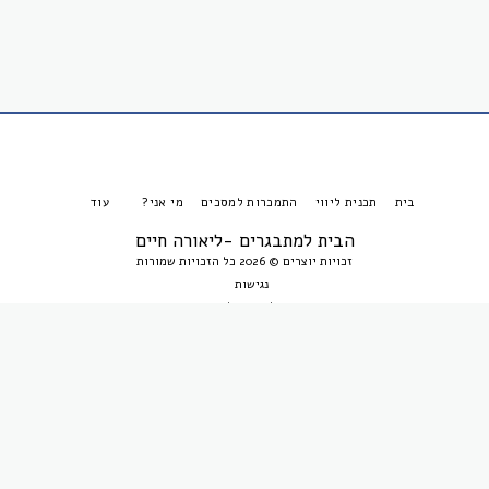
בית
תכנית ליווי
התמכרות למסכים
מי אני?
עוד
הבית למתבגרים -ליאורה חיים
זכויות יוצרים © 2026 כל הזכויות שמורות
נגישות
עוצב על ידי
הבלוגריסטית
הירשם