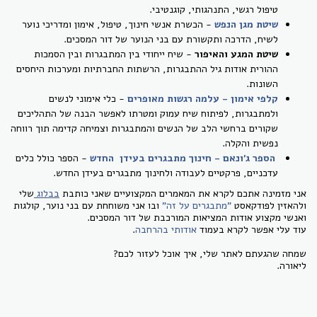
טיפול רגשי, התנהגותי, קוגנטיבי.
שיטת מגן הנפש
- הכשרת אנשי חינוך, טיפול, אימון ומדריכי נוער
לשיח, הדרכה ותקשורת עם בני הנוער של דור המסכים.
שיטת המגע והאיפור
- שיח ייחודי בין המתבגרות ובין הסמכות
ההורית אודות גיל ההתבגרות, הרשתות החברתיות ומערכות היחסים
השונות.
קלפי אימון - עלמה רגשות מאופרים
- כלי אימוני לנשים
ולמתבגרות, לפיתוח שיח עמוק ומטרתו לאפשר הבנה של התהליכים
שקורים ברחשי הלב של הנשים והמתבגרות וצמיחה קדימה תוך רווחה
נפשית והקלה.
הספר ג'ונאם - חינוך מתבגרים בעידן החדש
- הספר כולל כלים
עדכניים, פרקטיים לעבודה ולחינוך מתבגרים בעידן החדש.
אני מזמינה אתכם לקרא את המאמרים המקצועיים שאני כותבת
בבלוג
שלי
ולהאזין לפודקאסט
"מתבגרים על זה"
ובו אני משוחחת עם בני נוער, קולגות
ואנשי מקצוע אודות המציאות המורכבת של דור המסכים.
עוד עלי אפשר לקרא בעמוד
אודותי בהרחבה
.
שמחה שהגעתם לאתר שלי, איך אוכל לעזור לכם?
ליאורה.