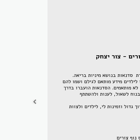
רים - צור יצחק
ברצוני להודות לך על העברת  סדנאות בנושא מיניות בריאה. 
הסדנאות היו מרתקות, נתנו לילדים מידע מותאם לגילם ושמו להם 
גבולות ברורים לגבי תכנים לא מותאמים. הסדנאות הועברו בדרך 
נעימה, בה הילדים הרגישו בנוח לשאול, לענות ולהשתתף 
תודה על מקצועיות רבה, חיוך גדול וזמינות לי, לילדים ולצוות 
 נוף צורים