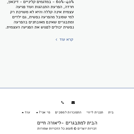
40%-60% - במדגמים קליניים - דיכאון,
חרדה, הפרעת התנהגות ועוד פגיעה
עצמית אינה קללה והיא לא משויכת רק
למי שסובל מהפרעה נפשית, גם ילדים
ומתבגרים שאינם מאובחנים בהפרעה
נפשית יכולים לפגוש את הפגיעה העצמית.
קרא עוד
בית
תכנית ליווי
התמכרות למסכים
מי אני?
עוד
הבית למתבגרים -ליאורה חיים
זכויות יוצרים © 2026 כל הזכויות שמורות