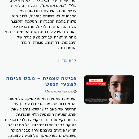
יסוד שגויה של "מגיע לי", "לא מחליטים
עלי", "כולם אשמים", והכל חייב להיות
עכשיו ומיד. הפרעת התנהגות היא
התנהגות לא פשוטה לטיפול, לרוב הוא
מלווה בהמון התנגדות, הסלמה והקצנה
של ההתנהגות. הילדים/ מתבגרים ינסו
לאחוז בהפרעה ובהתנהגות הקיימת כי היא
נוחה ומייצרת עבורם מצע פורה של
הימנעות, דחיינות, מנוחה, העדר
התמודדות.
קרא עוד
פגיעה עצמית - מבט פנימה
לפצעי הנפש
04/15/2020 12:00 AM
​הפגיעה העצמית היא פרקטיקה של ויסות
והתמודדות של מתבגרים (בעיקר) עם
תחושה של כאב רגשי שלא ניתן לשאת
אותו. ​הפגיעה העצמית הלא אובדנית
נוכחת וקיימת היום והיקפיה הולכים וגדלים
בעיקר בקרב מתבגרים/ות. כל מתבגר/ת
חמישי פוגעים בעצמם 19% מבני הנוער
משתמשים בפרקטיקה של פגיעה עצמית.