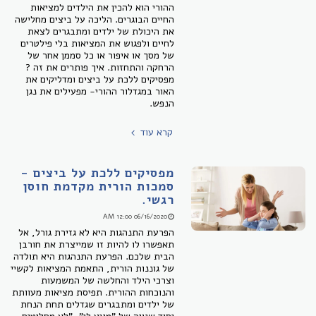
ההורי הוא להכין את הילדים למציאות
החיים הבוגרים. הליכה על ביצים מחלישה
את היכולת של ילדים ומתבגרים לצאת
לחיים ולפגוש את המציאות בלי פילטרים
של מסך או איפור או כל סממן אחר של
הרחקה והתחזות. איך פותרים את זה ?
מפסיקים ללכת על ביצים ומדליקים את
האור במגדלור ההורי- מפעילים את נגן
הנפש.
קרא עוד
מפסיקים ללכת על ביצים -
סמכות הורית מקדמת חוסן
רגשי.
06/16/2020 12:00 AM
הפרעת התנהגות היא לא גזירת גורל, אל
תאפשרו לו להיות זו שמייצרת את חורבן
הבית שלכם. הפרעת התנהגות היא תולדה
של גוננות הורית, התאמת המציאות לקשיי
וצרכי הילד והחלשה של המשמעות
והנוכחות ההורית. תפיסת מציאות מעוותת
של ילדים ומתבגרים שגדלים תחת הנחת