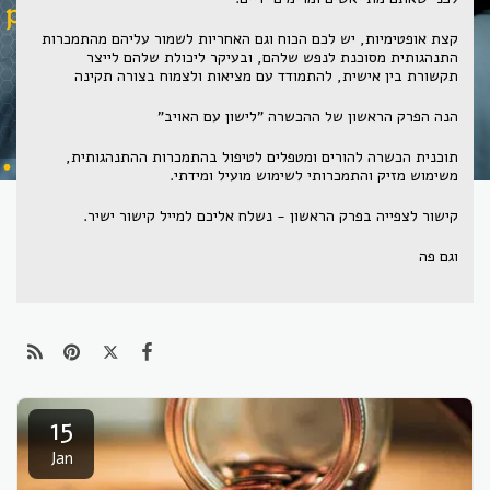
קצת אופטימיות, יש לכם הכוח וגם האחריות לשמור עליהם מהתמכרות
התנהגותית מסוכנת לנפש שלהם, ובעיקר ליכולת שלהם לייצר
תקשורת בין אישית, להתמודד עם מציאות ולצמוח בצורה תקינה
הנה הפרק הראשון של ההכשרה "לישון עם האויב"
תוכנית הכשרה להורים ומטפלים לטיפול בהתמכרות ההתנהגותית,
משימוש מזיק והתמכרותי לשימוש מועיל ומידתי.
קישור לצפייה בפרק הראשון - נשלח אליכם למייל קישור ישיר.
וגם פה
15
Jan