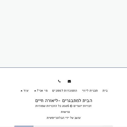
בית
תכנית ליווי
התמכרות למסכים
מי אני?
עוד
הבית למתבגרים -ליאורה חיים
זכויות יוצרים © 2026 כל הזכויות שמורות
נגישות
עוצב על ידי
הבלוגריסטית