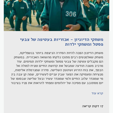
משחקי הדיוניון - אכזריות בעטיפה של צבעי
פסטל ומשחקי ילדות
משחק הדיונון הפכה להיות הסדרה הניצפת ביותר בנטפליקס,
משחק שאלמנטים רבים מתוכו נלקחו מהשואה האכזרית. במשחק
הם מקבלים עטיפה של צבעי פסטל ומשחקי ילדות תמימים. עוד
מרכיב משנה תודעה שמבטל את קדושת החיים ומניח למולה אל
הכסף, את כוח הזרוע ושיגעון השליטה. סדרה שמנרמלת אלימות,
מנציחה ומעמיקה את הפער שבין עניים לעשירים, שמה קן עבה בין
מי שמוגדר עלוב החיים ולמי שמוגדר עשיר ובעל שליטה שבסופו של
יום מסתובב עם מסיכה של יהלומים ומפחד להראות את פניו בציבור
קרא עוד
17 דקות קריאה