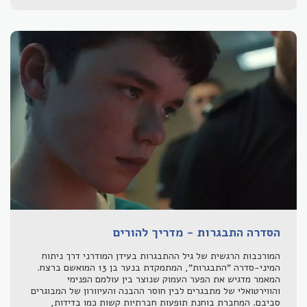
הסדרה התבגרות - מדריך להורים
המורכבות הרגשית של גיל ההתבגרות בעידן המודרני דרך ניתוח
המיני-סדרה "התבגרות", המתמקדת בנער בן 13 המואשם ברצח.
המאמר מדגיש את הפער העמוק שנוצר בין עולמם הפנימי
והווירטואלי של מתבגרים לבין חוסר ההבנה והעיוורון של המבוגרים
סביבם. המחברת בוחנת תופעות חברתיות קשות כמו בדידות,