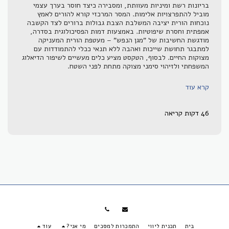
בריונות רשת ומיניות מעוותת, ומסבירה כיצד חוסר בערך עצמי
מוביל להתפרצויות אלימות. המסר המרכזי קורא להורים לאמץ
נוכחות הורית יציבה המשלבת הצבת גבולות ברורים לצד הקשבה
אמפתית וחסרת שיפוטיות. באמצעות דמות הפסיכולוגית בסדרה,
מודגשת החשיבות של "מגן הנפש" – מעטפת הורית המעניקה
למתבגר תחושת שייכות ואהבה ללא תנאי ככלי להתמודדות עם
מצוקות החיים. לבסוף, הטקסט מציע כלים מעשיים לשיפור הדיאלוג
המשפחתי ולזיהוי סימני מצוקה מתחת לפני השטח.
קרא עוד
46 דקות קריאה
בית
תכנית ליווי
התמכרות למסכים
מי אני?
עוד