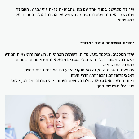
איך זה מתיישב בקנה אחד עם מה שהביא/ה בן/ת זוגי/תי ?, האם זה
מתנגש?, האם זה מסתדר ואיך זה משפיע על ההורות שלנו בתוך התא
המשפחתי.
יחסים במשפחה היעד המרכזי
עידן המסכים, מיסטר גוגל, מדיה, רשתות חברתיות, חשיפה והימצאות המידע
נגיש בכל מקום, לכל דורש ובלי מסננים מביא אתו שינוי מהותי במהות
ההורות העכשווית.
אם פעם, בשנות ה 70 וה 80 מוקדי הידע היו המורים בבית הספר,
האנציקלופדיות והספריות/חדרי העיון.
היום, הידע נמצא ונגיש לכולם בלחיצת כפתור, ידע מורחב, מפורט, לעוס-
מוכן
על מגש של כסף
.