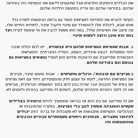
את הכללים והחוקים החדשים אבל מתקשים ליישם את התפיסה הזו בתודעה
שלהם. בתודעה שלהם הם עדיין בתקופת הילדות שלהם.
הקושי להביא את התודעה למציאות קשור גם ברמת הנוקשות לאורה גדל
אותו אבא, ליכולת שלו להתמודד עם שינוי ולקבל שינוי, לחוויות החיים שלו,
מה עיצב את האישיות שלו?, כמה הוא מסוגל להבין את מי שעומד לצידו
ועד
כמה הוא מוכן ורוצה לעשות שינוי.
2.
אבות שתפיסת המציאות שלהם היא עכשווית
,
יש להם יכולת טובה
יותר ומסוגלות לבצע שינויים, השפע, המדיה החברתית והמציאות
העכשווית מתיישבת עם הרצונות שלהם והם לגמר
י נמצאים במציאות גם
בגופם וגם בתודעה שלהם.
3.
מגיעים עם תובנות/ הרגלים מושרשים
- אבות שעשו שינוי, מבינים
את המציאות החדשה, לקחו על עצמן חלק מהתפקידים. ויחד עם זאת מגיעים
עם בסיס של תובנות עבר שהיה נכון להם בתוך המשפחה הגרעינית, מביאים
את זה לתוך הזוגיות וההורות שלהם, לעתים זה מתיישב בהורות ולעתים לא.
אם זה מתיישב עם בת הזוג אז כנראה שתמשיך להיות
הרמוניה בצלילים
שקטים והמנגינה תמשיך לנגן בלי הפרעות,
במקרה שהתובנות או
ההרגלים/ התפיסות מתנגשות או לא מקובלות על בן/ת הזוג
יכולים
להיווצר משברים , סכסוכים ויחסים משפחתיים עכורים הנובעים
מההתנגשות הזו.