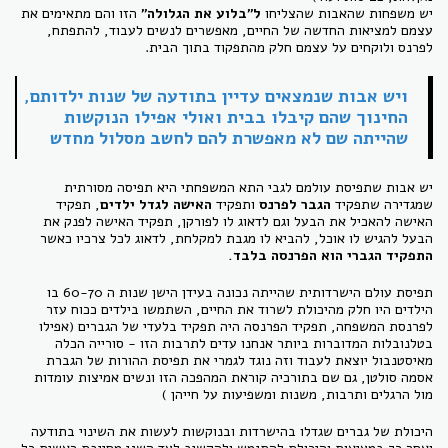
יש משפחות שהאבות שהצליחו
ל"בלוע את הגלולה"
הזו והם מתאימים את
עצמם למציאות החדשה של החיים, מאפשרים לנשים לעבוד, להתפתח,
לפרנס ולוקחים על עצמם חלק מהתפקוד בתוך הבית.
ויש אבות שנמצאים עדיין בתודעה של שנות ילדותם,
החינוך שהם קיבלו בבית ואולי אפילו הנוקשות
שהייתה שם לא מאפשרת להם
לחשב מסלול מחדש
יש אבות שתפיסת עולמם לגבי התא המשפחתי היא תפיסה מסורתית
שמגדירה שתפקיד
הגבר לפרנס
ותפקיד
האישה לגדל ילדים
, תפקיד
האישה להאכיל את הבעל וגם לדאוג לו לפורקן, תפקיד האישה לפנק את
הבעל להגיש לו אוכל, להביא לו מגבת למקלחת, לדאוג לכל צרכיו כאשר
התפקיד הגברי הוא הפרנסה בלבד.
תפיסת עולם הישרדותית שהייתה נכונה בעידן הישן שנות ה 60-70 בו
הילדים היו חלק מהיכולת לשרוד את החיים, השתמשו בילדים ככוח עזר
לפרנסת המשפחה, תפקיד הפרנסה היה תפקיד בלעדי של הגברים (אפילו
בטלנובלות המדוברות ביותר אנחנו עדים לתרבות הזו - סורייה הכלה
מאיסטנבול יוצאת לעבוד וזה נוגד לגמרי את תפיסת ההורות של הגברת
אסמה סולטן, גם שם בתורכיה קוראת המהפכה הזו ונשים אמיצות עומדות
מול הרגלים ותרבות, משנות ומשפיעות על חייהן )
היכולת של גברים שגדלו בהישרדות ובנוקשות לעשות את השינוי בתודעה