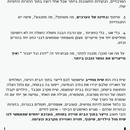
המרכזיים, הנקודות החשובות ביותר שכל אחד רוצה בתוך ההורות והזוגיות
שלו.
3. שיתוף ו
בחינה של הערכים
, מה משותף?, מה מתנגש?, איפה יש
התנגדויות
4. בלי אגו , בלי כוחניות , עם הרבה הבנה וחמלה (חמלה זה לא רחמים)
מחליטים יחד איך מייצרים מצפן משפחתי שמתאים לבני הזוג יחד כהורים
וכזוג.
על מה אני מוכן/ מוכנה לוותר, מה מבחניתי זה "יהרג ובל יעבור " ו
איך
מייצרים את הגשר הנכון ביותר.
שיח כזה הוא
שיח מחייב
שיאפשר לכם לייצר בתוך הבית רגיעה,
המלחים
על האנייה שלכם יכירו את נתיב הנסיעה, ייסעו בה בבטחה, עם גלגל הצלה
ותחושת ביטחון, המריבות בבית יצומצמו, שיח מקרב ומכבד , הילדים יקבלו
דוגמה של הורות מפרגנת, מתפשרת, מכילה את האחר, גמישה אך יחד עם זה
שומרת על הערך שלי.
כך נלמד אותם להיות גמישים, קשובים, אמפתיים, חומלים בבגרות, בזוגיות
ובהורות שלהם - מגרש האימונים הביתי - אימון לחיים.
והכי חשוב
נייצר בתוך הבית אוירה בטוחה, מערכת יחסים שתאפשר לנו
שיח מול הילדים, שיתוף, חוויה ואווירה מקרבת ונעימה.