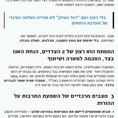
ואחר כך במציאות והיכולת להתגמש ולהקשיב לצד השני מחייבת ראשית כל
צמצום האגו, הקשבה ורצון לעשות שינוי.
בלי רצון ועם "דגל הצדק" לא תהייה הצלחה ושינוי
של מערכת היחסים.
מנגד, הנשים צריכות להבין ולסייע לשיח הזה לקרות, לאפשר את
הפתיחות,
בלי שיפוט עם המון הקשבה, סבלנות, חמלה והכלה.
המפתח הוא רצון של 2 הצדדים, הנחת האגו
בצד, הסכמה לפשרה ושיתוף
המהפכה הטכנולוגית, עולם השפע ותרבות השפע, עידן הפמיניזם, נגישות
ההשכלה ועוד שינו את מפת המציאות בכל בתחומים. גם בצבא יש היום
מגוון תפקידים שהיו פעם נחלת הגברים שנפתחו לנשים. אני בשנת 1994
הייתי קצינת הקשר הגדודית הראשונה בצה"ל
, תפקיד שהיה שמור לגברים
בלבד.
מתן נשק צמוד לאישה היה אז בגדר פריצת דרך.
3 מצבים מרכזיים של השפעת התרבות על
ההורות
1. אבות שמתקשים ליישם את המציאות בתודעה שלהן -
המהירות והקצב
שבה הדברים קרו מקשה עליהם, הם בעצם חיים במציאת החדשה, מכירים