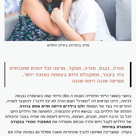
מדע בהורות בעידן החדש
הורה, גננת, מורה, מפקד, מרצה וכל דמות סמכותית
כזו בעבר, מתקבלת היום בעצמה נמוכה יותר,
תפיסה שונה ויחס שונה
בזמני כשאני הייתי תלמידה (שנות ה 80) הייתי קמה כשהמורה נכנסה
לכיתה, היינו קוראים לה "המורה" ושום הורה לא יכל לדבר/ להתנגד למורה,
ההורים היו בצד של הממסד
ולנו כילדים הייתה חזית אחת ברורה.
התלות של הילדים בנו בנושא הידע וההכשרה, החשיפה של הילדים היום
לכל כך הרבה דעות, תכנים, הצעות, גירויים לעומת מה שהיה בעבר והיכולת
של הילדים לקבל היום עזרה מבחוץ מעמידה את
התפקיד ההורי בנקודה
מאתגרת במיוחד.
נקודה שמצריכה מאיתנו להבין שההורות משנה מסלול גם במהות שלה וגם