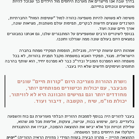
בדרך שבה אנו מייצרים את מערכת היחסים מול הילדים כך שנוכל להיות
משפיעים ונוכחים בחייהם.
משימה לא פשוטה להיות משפיעה כהורה למול "שטיפות המוח" החברתיות,
הטרנדים שצצים חדשות לבקרים, תפיסות עולם משתנות, מציאות שונה,
אורך חיים שונה ועוד.
בנוסף לשינויים הרבים שמשפיעים על המתבגרים שלנו, גם אנחנו כמבוגרים
נמצאים היום בעולם שונה ממה שגדלנו וחונכו.
אמהות היום עושות קריירה, מובילות, תופסות תפקידי מפתח בחברה
הישראלית. מנגד, תפקיד האבא במשפחה מקבל תפנית בהורות, לא בכל
משפחה הוא המפרנס המוביל ובדר"כ כבר לא מפרנס יחיד, הוא שותף בהרבה
תחומים ועיסוקים חדשים שלא היו בעבר.
מ
שרת ההורות מצריכה היום "קורות חיים" שונים
מבעבר, עם יכולות וכישורים מפותחים יותר,
מחודדים יותר וגם גמישים והכוונה היא לא לוויתור,
יכולת מו"מ, שיח , הקשבה , דיבור ועוד.
בעבר להורים היה בנוסף לסמכות ההורית הבלתי מעורערת גם כוח והשפעה
בלעדיים. כיום, שימוש בכוח, ענישה, צעקות, אלימות מכל סוג שהוא,
שלילת זכויות וכל אלא יביאו את התוצאה ההפוכה, יגבירו את ההתנגדות
ויקלקלו את היחסים בתוך המשפחה.
התוצאה תהייה - פתרון הבעיה בטווח המידי ( מזווית הראיה ההורית)
"יהיה