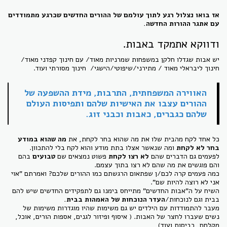
אז בואו נצלול רגע לתוך עולמם של ההורים החדשים שכרגע מתמודדים
עם אתגר ההורות החדשה.
ודווקא אתמקד באבות.
יש אבות שגדלו חלקן במשפחות שמרניות מאוד/ עם חינוך קפדני מאוד/
חינוך ליבראלי מאוד / מתירני/שיפוטי/הישגי/ חינוך מסורתי ועוד.
האווירה המשפחתית, התרבות, מידת ההשפעה של
ההורים עצבו את האישיות שלהם ותפיסות העולם
שלהם כגברים, כאבות וכבני זוג.
כל אחד לקח מהבית שלו את מה שהוא בחר לקחת, את
מה שהוא במודע
בחר לא לקחת
ומה שנאשר אצלו בתת מודע והוא לקח בלי להתכוון.
לפעמים גם הדברים שהם
לא רצו לקחת
פשוט נמצאים שם
טבועים
בהם
והם פוגשים את מה שהם לא רצו בתוך עצמם.
כמה פעמים קרה לכם/ן שפתאום הרגשתם כמו ההורים שלכם? ואמרתם "אוי
אני לא רוצה להיות שם".
השיח על ה"אבות החדשים" מתייחס בימנו גם לתפקידים החדשים שיש להם
בבית וגם לנוכחות/
העדר הנוכחות של האמהות בבית.
מעבר להתמודדות עם הילדים יש גם משימות שהיו מוגדרות משימות של
נשים שעברו לחצר של האבות. ( איסוף ופיזור לגנים, אספות הורים, אוכל,
מקלחת, כביסות ועוד)