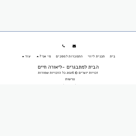
בית
תכנית ליווי
התמכרות למסכים
מי אני?
עוד
הבית למתבגרים -ליאורה חיים
זכויות יוצרים © 2026 כל הזכויות שמורות
נגישות
עוצב על ידי
הבלוגריסטית
הירשם